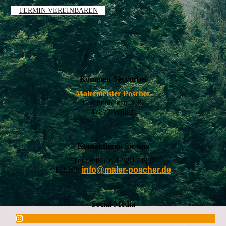
TERMIN VEREINBAREN
Kommen Sie vorbei
Malermeister Poscher
Lerchenfeldstr. 129
47877 Willich
Kontaktieren Sie uns
Tel.:
+49 (0) 1788179831
E-Mail:
info@maler-poscher.de
Social Media