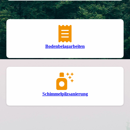
Bodenbelag­arbeiten
Schimmel­pilzsanierung