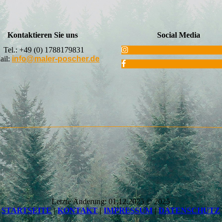
Kontaktieren Sie uns
Social Media
Tel.:
+49 (0) 1788179831
ail:
info@maler-poscher.de
Letzte Änderung: 01.12.2025 © 2025
STARTSEITE
|
KONTAKT
|
IMPRESSUM
|
DATENSCHUTZ