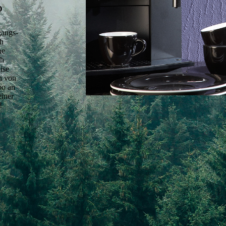
D
gangs-
ch
ne
ch
ise
n von
oo an
einer
!