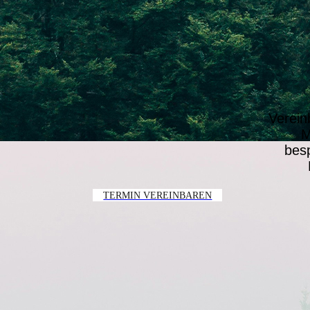
Verein
M
besp
TERMIN VEREINBAREN