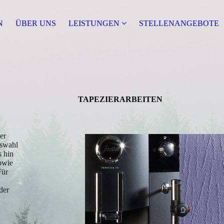
N
ÜBER UNS
LEISTUNGEN
STELLENANGEBOTE
TAPEZIER­ARBEITEN
er
uswahl
s hin
owie
Für
der