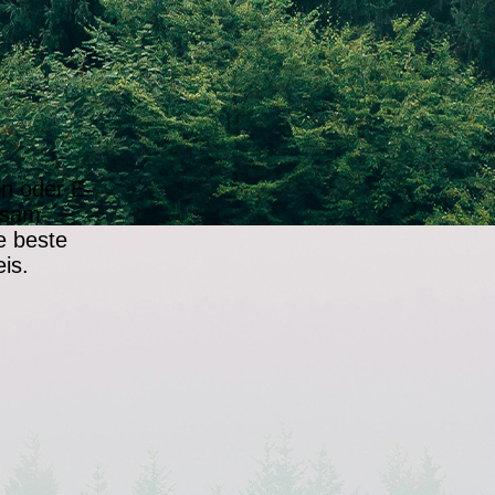
on oder E-
insam
e beste
is.