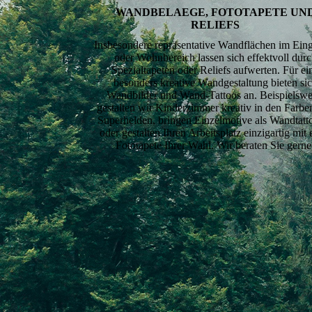
WANDBELAEGE, FOTOTAPETE UN
RELIEFS
Insbesondere repräsentative Wandflächen im Ein
oder Wohnbereich lassen sich effektvoll dur
Spezialtapeten oder Reliefs aufwerten. Für ei
besonders kreative Wandgestaltung bieten si
Wandbilder und Wand-Tattoos an. Beispielswe
gestalten wir Kinderzimmer kreativ in den Farbe
Superhelden, bringen Einzelmotive als Wandtatt
oder gestalten Ihren Arbeitsplatz einzigartig mit 
Fototapete Ihrer Wahl. Wir beraten Sie gerne