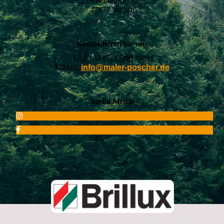
Lerchenfeldstr. 129
47877 Willich
Kontaktieren Sie uns
Tel.:
+49 (0) 1788179831
E-Mail:
info@maler-poscher.de
Social Media